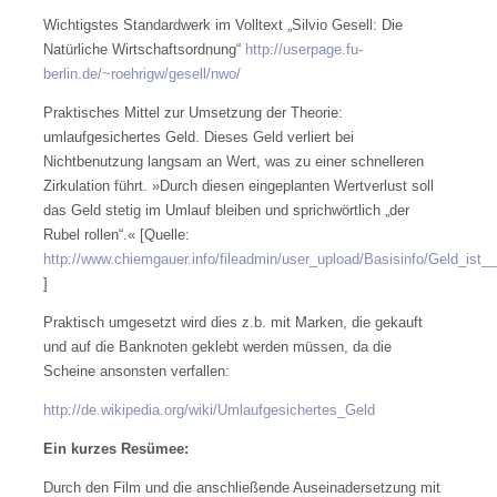
Wichtigstes Standardwerk im Volltext „Silvio Gesell: Die
Natürliche Wirtschaftsordnung“
http://userpage.fu-
berlin.de/~roehrigw/gesell/nwo/
Praktisches Mittel zur Umsetzung der Theorie:
umlaufgesichertes Geld. Dieses Geld verliert bei
Nichtbenutzung langsam an Wert, was zu einer schnelleren
Zirkulation führt. »Durch diesen eingeplanten Wertverlust soll
das Geld stetig im Umlauf bleiben und sprichwörtlich „der
Rubel rollen“.« [Quelle:
http://www.chiemgauer.info/fileadmin/user_upload/Basisinfo/Geld_ist__
]
Praktisch umgesetzt wird dies z.b. mit Marken, die gekauft
und auf die Banknoten geklebt werden müssen, da die
Scheine ansonsten verfallen:
http://de.wikipedia.org/wiki/Umlaufgesichertes_Geld
Ein kurzes Resümee:
Durch den Film und die anschließende Auseinadersetzung mit