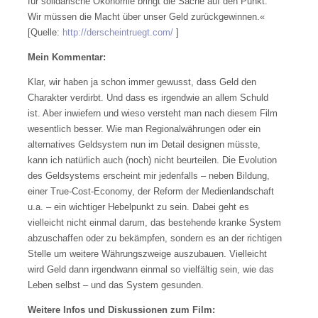
für solidarische Ökonomie bringt die Sache auf den Punkt:
Wir müssen die Macht über unser Geld zurückgewinnen.«
[Quelle:
http://derscheintruegt.com/
]
Mein Kommentar:
Klar, wir haben ja schon immer gewusst, dass Geld den
Charakter verdirbt. Und dass es irgendwie an allem Schuld
ist. Aber inwiefern und wieso versteht man nach diesem Film
wesentlich besser. Wie man Regionalwährungen oder ein
alternatives Geldsystem nun im Detail designen müsste,
kann ich natürlich auch (noch) nicht beurteilen. Die Evolution
des Geldsystems erscheint mir jedenfalls – neben Bildung,
einer True-Cost-Economy, der Reform der Medienlandschaft
u.a. – ein wichtiger Hebelpunkt zu sein. Dabei geht es
vielleicht nicht einmal darum, das bestehende kranke System
abzuschaffen oder zu bekämpfen, sondern es an der richtigen
Stelle um weitere Währungszweige auszubauen. Vielleicht
wird Geld dann irgendwann einmal so vielfältig sein, wie das
Leben selbst – und das System gesunden.
Weitere Infos und Diskussionen zum Film: