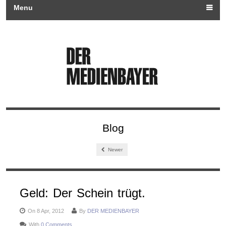
Menu
Blog
Newer
Geld: Der Schein trügt.
On 8 Apr, 2012
By
DER MEDIENBAYER
With
0 Comments