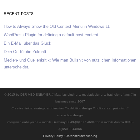
RECENT POSTS
How to Always Show the Old Context Menu in Windows 11
WordPress Plugin for defining a default post content
Ein E-Mail über das Glück
Dein Ort für die Zukunft
Medien- und Quellenkritik: Wie man Bullshit von nützlichen Informationen
unterscheidet.
© 2015 by DER MEDIENBAYER // Matthias Lindner // mediadesigner // bachelor of arts // in
business since 2007
Creative fields: strategic art direction // exhibition design // political campaigning //
interaction design
info@medienbayer.de // mobile Germany 0049-(0)1577 4684556 // mobile Austria 0043-
(0)650 3344866
Privacy Policy / Datenschutzerklärung